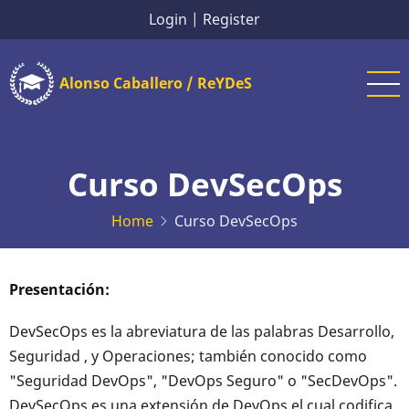
Skip
Login
|
Register
to
main
Alonso Caballero / ReYDeS
content
Curso DevSecOps
Home
Curso DevSecOps
Presentación:
DevSecOps es la abreviatura de las palabras Desarrollo,
Seguridad , y Operaciones; también conocido como
"Seguridad DevOps", "DevOps Seguro" o "SecDevOps".
DevSecOps es una extensión de DevOps el cual codifica