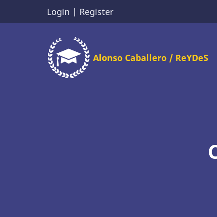
Skip
Login
|
Register
to
main
content
Alonso Caballero / ReYDeS