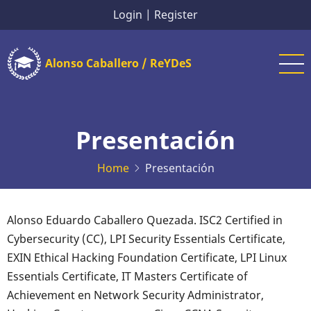
Skip
Login
|
Register
to
main
Alonso Caballero / ReYDeS
content
Presentación
Home
Presentación
Alonso Eduardo Caballero Quezada. ISC2 Certified in
Cybersecurity (CC), LPI Security Essentials Certificate,
EXIN Ethical Hacking Foundation Certificate, LPI Linux
Essentials Certificate, IT Masters Certificate of
Achievement en Network Security Administrator,