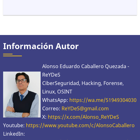
Información Autor
Alonso Eduardo Caballero Quezada -
ReYDeS
CiberSeguridad, Hacking, Forense,
Linux, OSINT
WhatsApp:
https://wa.me/51949304030
Correo:
ReYDeS@gmail.com
X:
https://x.com/Alonso_ReYDeS
Youtube:
https://www.youtube.com/c/AlonsoCaballero
LinkedIn: